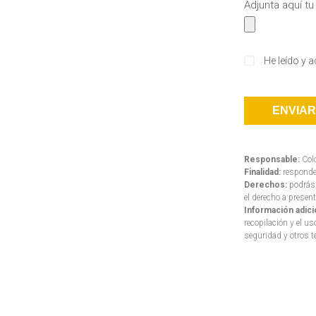
Adjunta aquí tu
He leído y 
ENVIAR
Responsable:
Col
Finalidad:
responder
Derechos:
podrás 
el derecho a presen
Información adici
recopilación y el u
seguridad y otros 