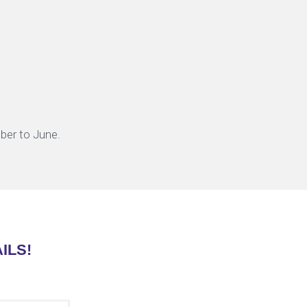
ber to June.
ILS!