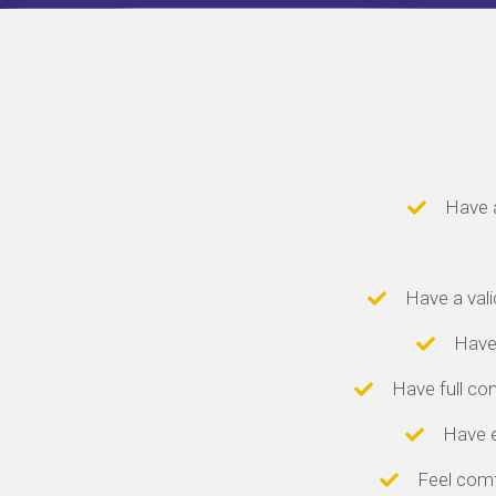
Have 
Have a vali
Have
Have full co
Have e
Feel comf