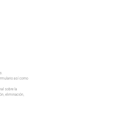
s.
formulario así como
al sobre la
ón, eliminación,