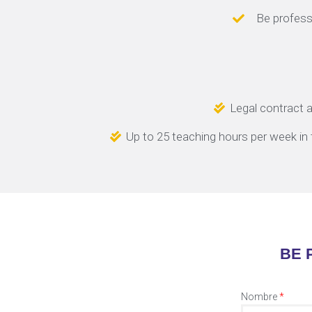
Be profess
Legal contract 
Up to 25 teaching hours per week i
BE 
Nombre