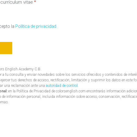
 currículum vitae
acepto la
Política de privacidad.
ors English Academy C.B.
 a tu consulta y enviar novedades sobre los servicios ofrecidos y contenidos de interé
ejercer tus derechos de acceso, rectificación, limitación y suprimir los datos en este 
tar una reclamación ante una
autoridad de control
.
onal:
en la Política de Privacidad de
colorsenglish.com
encontrarás información adicion
so de información personal, incluida información sobre acceso, conservación, rectificaci
temas.