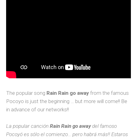
The popular song
Rain Rain go
away
from the famous
Pocoyo is just the beginning … but more will come!! Be
in advance of our networks!!
La popular canción
Rain Rain go away
del famoso
Pocoyó es sólo el comienzo… pero habrá más!! Estaros