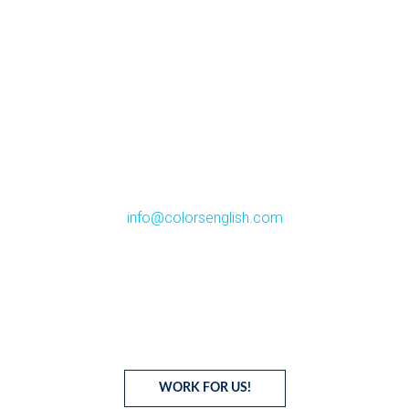
C/ Romanilla, 61
Roquetas de Mar (Almería)
info@colorsenglish.com
950 328 920 / 640 80 34 24
Síguenos
WORK FOR US!